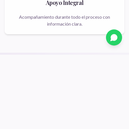
Apoyo Integral
Acompañamiento durante todo el proceso con
información clara.
¿Necesitas más información?
Estamos aquí para ayudarte. Comunícate con nosotros de
forma confidencial y segura.
WhatsApp Coquimbo
Llamar Ahora